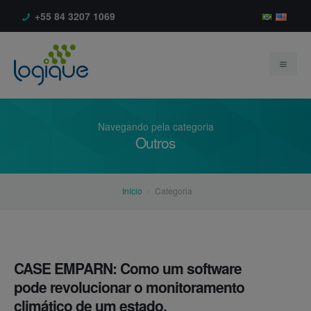
+55 84 3207 1069
Navegando pela categoria
Outros
Início
Início
Categoria
Empresa
Produtos
Sobre
Serviços
Depoimentos
BR-AlarmExpert®
CASE EMPARN: Como um software
pode revolucionar o monitoramento
Blog
Clientes
climático de um estado.