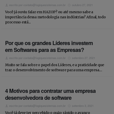
escrito por
contato@logiquesistemas.com.br
outubro 27, 2021
Você já ouviu falar em HAZOP? ou até mesmo sabe a
importância dessa metodologia nas indústrias? Afinal, todo
processo está...
Por que os grandes Líderes investem
em Softwares para as Empresas?
escrito por
contato@logiquesistemas.com.br
setembro 27, 2021
Muito se fala sobre o papel dos Líderes, e a praticidade que
traz o desenvolvimento de software para uma empresa....
4 Motivos para contratar uma empresa
desenvolvedora de software
escrito por
contato@logiquesistemas.com.br
setembro 3, 2021
Você já deve ter percebido o quão rápido o avanço