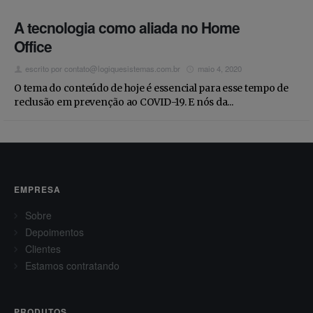
A tecnologia como aliada no Home
Office
escrito por
contato@logiquesistemas.com.br
maio 4, 2020
O tema do conteúdo de hoje é essencial para esse tempo de
reclusão em prevenção ao COVID-19. E nós da...
EMPRESA
Sobre
Depoimentos
Clientes
Estamos contratando
PRODUTOS