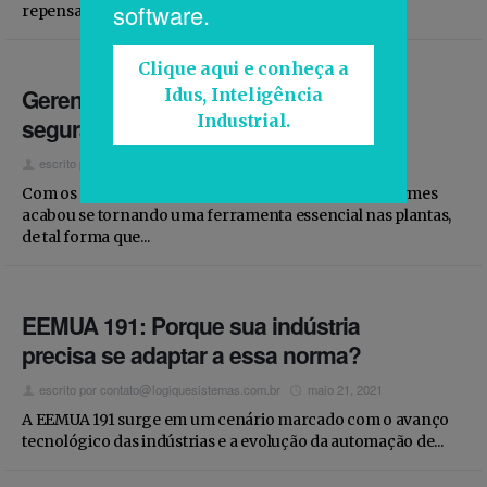
software.
repensar...
Clique aqui e conheça a
Gerenciamento de alarmes e a
Idus, Inteligência
Industrial.
segurança industrial
escrito por
contato@logiquesistemas.com.br
junho 22, 2021
Com os avanços industriais, o gerenciamento de alarmes
acabou se tornando uma ferramenta essencial nas plantas,
de tal forma que...
EEMUA 191: Porque sua indústria
precisa se adaptar a essa norma?
escrito por
contato@logiquesistemas.com.br
maio 21, 2021
A EEMUA 191 surge em um cenário marcado com o avanço
tecnológico das indústrias e a evolução da automação de...