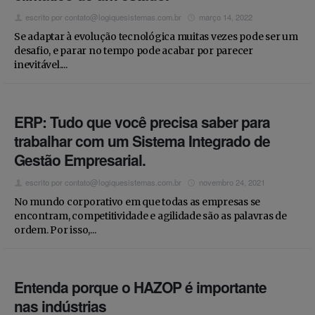
Estamos contratando
escrito por
contato@logiquesistemas.com.br
março 14, 2022
Se adaptar à evolução tecnológica muitas vezes pode ser um
desafio, e parar no tempo pode acabar por parecer
inevitável....
ERP: Tudo que você precisa saber para
trabalhar com um Sistema Integrado de
Gestão Empresarial.
escrito por
contato@logiquesistemas.com.br
novembro 24, 2021
No mundo corporativo em que todas as empresas se
encontram, competitividade e agilidade são as palavras de
ordem. Por isso,...
Entenda porque o HAZOP é importante
nas indústrias