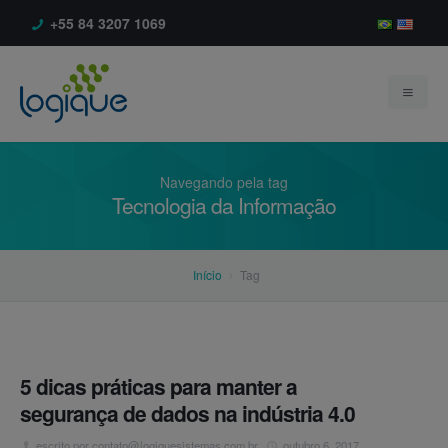
+55 84 3207 1069
Navegando pela tag
Tecnologia da Informação
Início
Início
Tag
Empresa
Produtos
Sobre
Serviços
Depoimentos
BR-AlarmExpert®
5 dicas práticas para manter a
segurança de dados na indústria 4.0
Blog
Clientes
escrito por
contato@logiquesistemas.com.br
outubro 6, 2017