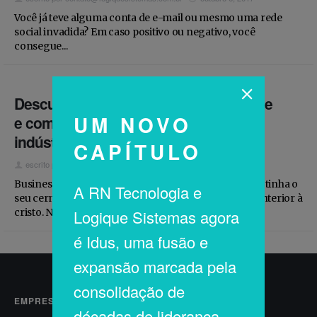
Estamos contratando
Você já teve alguma conta de e-mail ou mesmo uma rede
social invadida? Em caso positivo ou negativo, você
consegue...
Descubra o que é Business Intelligence
UM NOVO
e como isso pode revolucionar sua
indústria
CAPÍTULO
escrito por
contato@logiquesistemas.com.br
julho 28, 2017
Business Intelligence (“Inteligência Empresarial”) já tinha o
A RN Tecnologia e
seu cerne pensado pelos chineses desde o período anterior à
Logique Sistemas agora
cristo. No livro “A arte...
é Idus, uma fusão e
expansão marcada pela
consolidação de
EMPRESA
décadas de liderança