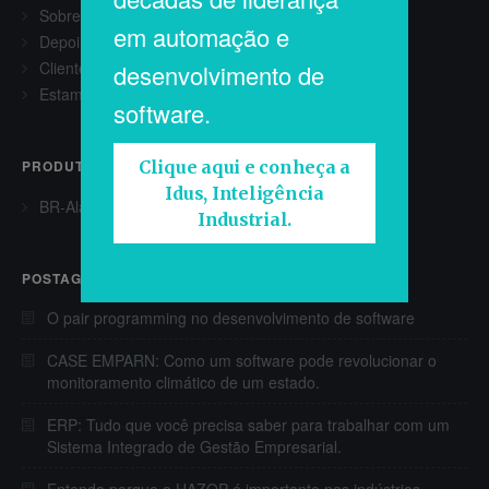
Sobre
em automação e
Depoimentos
Clientes
desenvolvimento de
Estamos contratando
software.
Clique aqui e conheça a
PRODUTOS
Idus, Inteligência
BR-AlarmExpert®
Industrial.
POSTAGENS RECENTES
O pair programming no desenvolvimento de software
CASE EMPARN: Como um software pode revolucionar o
monitoramento climático de um estado.
ERP: Tudo que você precisa saber para trabalhar com um
Sistema Integrado de Gestão Empresarial.
Entenda porque o HAZOP é importante nas indústrias