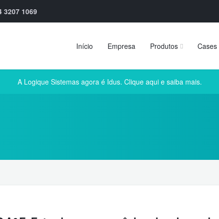
4 3207 1069
Início
Empresa
Produtos
Cases 
A Logique Sistemas agora é Idus. Clique aqui e saiba mais.