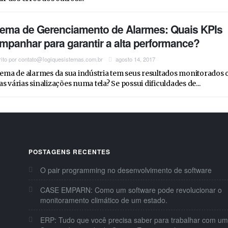
tema de Gerenciamento de Alarmes: Quais KPIs
mpanhar para garantir a alta performance?
rito por
contato@logiquesistemas.com.br
agosto 14, 2017
tema de alarmes da sua indústria tem seus resultados monitorados 
s várias sinalizações numa tela? Se possui dificuldades de...
POSTAGENS RECENTES
O pair programming no desenvolvimento de software
®
CASE EMPARN: Como um software pode revolucionar o
monitoramento climático de um estado.
ERP: Tudo que você precisa saber para trabalhar com um