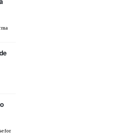
a
orma
 de
to
se for