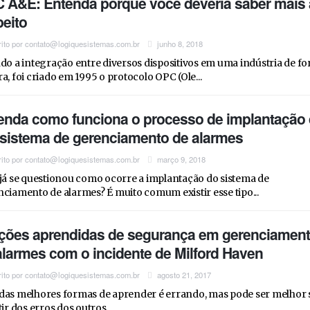
 A&E: Entenda porque você deveria saber mais 
peito
rito por
contato@logiquesistemas.com.br
junho 8, 2018
do a integração entre diversos dispositivos em uma indústria de f
a, foi criado em 1995 o protocolo OPC (Ole...
enda como funciona o processo de implantação
sistema de gerenciamento de alarmes
rito por
contato@logiquesistemas.com.br
março 9, 2018
já se questionou como ocorre a implantação do sistema de
ciamento de alarmes? É muito comum existir esse tipo...
ições aprendidas de segurança em gerenciamen
alarmes com o incidente de Milford Haven
rito por
contato@logiquesistemas.com.br
agosto 21, 2017
as melhores formas de aprender é errando, mas pode ser melhor 
tir dos erros dos outros....