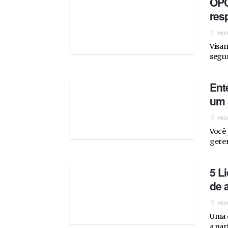
OPC
Estamos contratando
res
esc
Visan
segur
Ent
um 
esc
Você 
geren
5 L
de 
esc
Uma d
a par