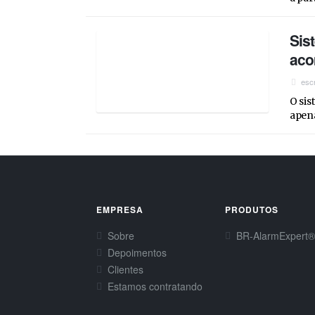
Sis
aco
esc
O sis
apena
EMPRESA
PRODUTOS
Sobre
BR-AlarmExpert
Depoimentos
Clientes
Estamos contratando