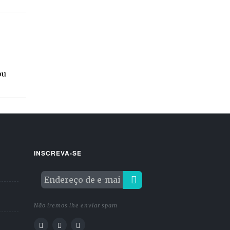
ou
INSCREVA-SE
Não iremos lhe enviar spam