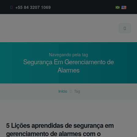
+55 84 3207 1069
Navegando pela tag
Segurança Em Gerenciamento de
Alarmes
Início
Empresa
Início
Tag
Produtos
Sobre
Serviços
Depoimentos
BR-AlarmExpert®
5 Lições aprendidas de segurança em
Blog
Clientes
gerenciamento de alarmes com o