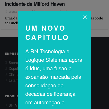
Estamos contratando
incidente de Milford Haven
escrito por
contato@logiquesistemas.com.br
agosto 21, 2017
Uma das melhores formas de aprender é errando, mas pode
ser melhor se for a partir dos erros dos outros....
UM NOVO
CAPÍTULO
A RN Tecnologia e
EMPRESA
Logique Sistemas agora
Sobre
é Idus, uma fusão e
Depoimentos
Clientes
expansão marcada pela
Estamos contratando
consolidação de
décadas de liderança
PRODUTOS
em automação e
BR-AlarmExpert®