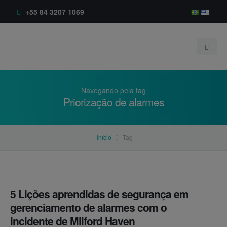
+55 84 3207 1069
Navegando pela tag
Priorização de alarmes
Início
Início
Tag
Empresa
Produtos
Sobre
Serviços
Depoimentos
BR-AlarmExpert®
5 Lições aprendidas de segurança em
gerenciamento de alarmes com o
Blog
Clientes
incidente de Milford Haven