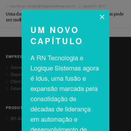
Estamos contratando
escrito por
contato@logiquesistemas.com.br
agosto 21, 2017
Uma das melhores formas de aprender é errando, mas pode
ser melhor se for a partir dos erros dos outros....
UM NOVO
CAPÍTULO
A RN Tecnologia e
EMPRESA
Logique Sistemas agora
Sobre
Depoimentos
é Idus, uma fusão e
Clientes
expansão marcada pela
Estamos contratando
consolidação de
décadas de liderança
PRODUTOS
em automação e
BR-AlarmExpert®
desenvolvimento de