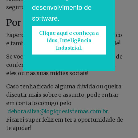
desenvolvimento de
segurança e tecnologias necessárias.
software.
Por fim...
Clique aqui e conheça a
Espero que tenha curtido nosso infográfico
Idus, Inteligência
e também tenha aprendido muito com ele!
Industrial.
Se você acha que seus amigos irão gostar de
conferir esse conteúdo, compartilha com
eles ou nas suas mídias sociais!
Caso tenha ficado alguma dúvida ou queira
discutir mais sobre o assunto, pode entrar
em contato comigo pelo
debora.silva@logiquesistemas.com.br
.
Ficarei super feliz em ter a oportunidade de
te ajudar!