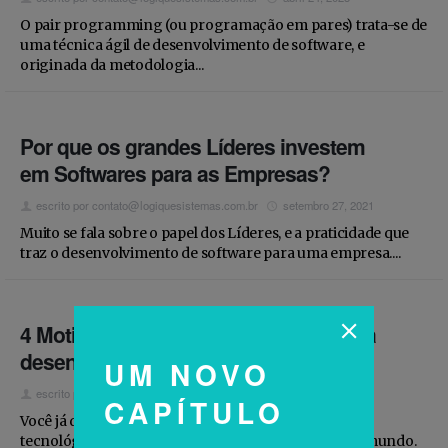
Estamos contratando
O pair programming (ou programação em pares) trata-se de
uma técnica ágil de desenvolvimento de software, e
originada da metodologia...
Por que os grandes Líderes investem
em Softwares para as Empresas?
escrito por
contato@logiquesistemas.com.br
setembro 27, 2021
Muito se fala sobre o papel dos Líderes, e a praticidade que
traz o desenvolvimento de software para uma empresa....
4 Motivos para contratar uma empresa
desenvolvedora de software
UM NOVO
escrito por
contato@logiquesistemas.com.br
setembro 3, 2021
CAPÍTULO
Você já deve ter percebido o quão rápido o avanço
tecnológico e o software estão tomando espaço no mundo.