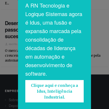
E...
A RN Tecnologia e
Logique Sistemas agora
é Idus, uma fusão e
Desenvolvimento de software: 6
passos para criar um software de
expansão marcada pela
sucesso
consolidação de
escrito por
contato@logiquesistemas.com.br
agosto 8, 2019
décadas de liderança
O mercado de desenvolvimento de softwares vem
em automação e
crescendo exponencialmente. Isso ocorre justamente pela
automatização de processos e serviços que vêm...
desenvolvimento de
software.
Clique aqui e conheça a
EMPRESA
Idus, Inteligência
Industrial.
Sobre
Depoimentos